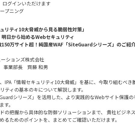
、ログインいただけます
 オープニング
ュリティ10大脅威から見る脆弱性対策」
明日から始めるWebセキュリティ
50万サイト超！純国産WAF「SiteGuardシリーズ」のご紹
ューションズ株式会社
業部 事業部長 齊藤 和男
、IPA「情報セキュリティ10大脅威」を基に、今取り組むべき
ュリティの基本のキについて解説します。
teGuardシリーズ」を活用した、より実践的なWebサイト保護
ます。
ドの把握から具体的な防御ソリューションまで、 貴社ビジネ
めるためのポイントを、まとめてご確認いただけます。