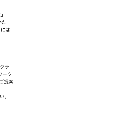
は」
かた
るには
Fクラ
トワーク
ご提案
い。