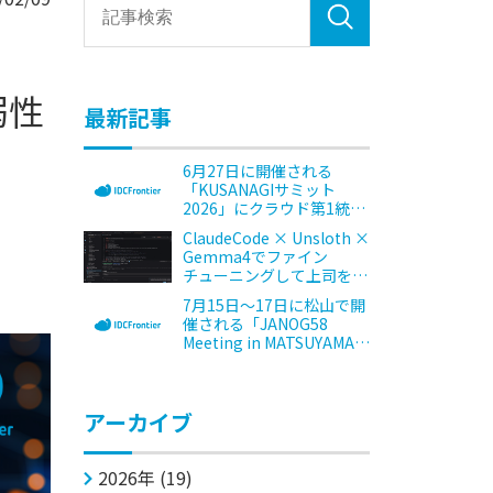
弱性
最新記事
」
6月27日に開催される
「KUSANAGIサミット
2026」にクラウド第1統括
本部の藤城が登壇します
ClaudeCode × Unsloth ×
Gemma4でファイン
チューニングして上司をAI
化した件。
7月15日～17日に松山で開
催される「JANOG58
Meeting in MATSUYAMA」
にブース出展します
アーカイブ
2026年 (19)