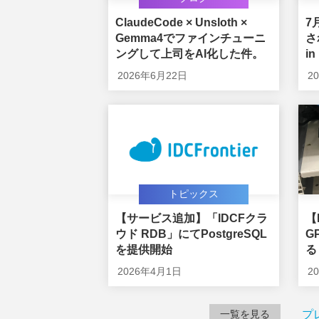
ClaudeCode × Unsloth ×
7
Gemma4でファインチューニ
さ
ングして上司をAI化した件。
i
展
2026年6月22日
2
トピックス
【サービス追加】「IDCFクラ
【
ウド RDB」にてPostgreSQL
G
を提供開始
る
で
2026年4月1日
2
用
一覧を見る
プ