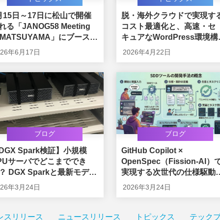
月15日～17日に松山で開催
脱・海外クラウドで実現す
れる「JANOG58 Meeting
コスト最適化と、高速・セ
n MATSUYAMA」にブース出
キュアなWordPress環境構
します
の最適解
026年6月17日
2026年4月22日
ブログ
ブログ
DGX Spark検証】小規模
GitHub Copilot ×
PUサーバでどこまででき
OpenSpec（Fission-AI）
？ DGX Sparkと最新モデル
実現する次世代の仕様駆動
探る「ローカルLLM」の実
発（SDD）
026年3月24日
2026年3月24日
性と可能性
レスリリース
ニュースリリース
トピックス
テック