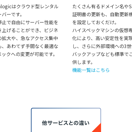
nlogicはクラウド型レンタル
たくさん有るドメイン名やS
ーバーです。
証明書の更新も、自動更新
停止で自由にサーバー性能を
を設定しておくだけ。
き上げることができ、ビジネ
ハイスペックマシンの仮想
の拡大や、急なアクセス集中
化により、高い安定性を実
も、あわてず手間なく最適な
し、さらに外部環境への3世
ペックへの変更が可能です。
バックアップなども標準で
供します。
機能一覧はこちら