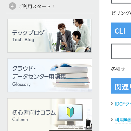
ご利用スタート！
ビリング
CLI
各種サー
関連
IDCF
利用明