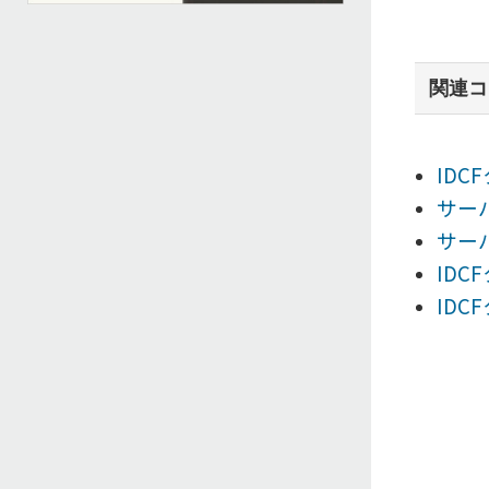
関連コ
ID
サー
サー
IDC
IDC