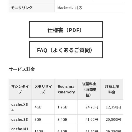
モニタリング
Mackerelに対応
仕様書（PDF）
FAQ（よくあるご質問）
サービス料金
従量料金
マシンタイ
メモリサイ
Redis ma
月額上限
（時間単
プ
ズ
xmemory
料金
位）
cache.XS
4GB
1.7GB
24.70円
12,350円
4
cache.S8
8GB
3.4GB
41.60円
20,800円
cache.M1
16GB
6.8GB
58.50円
29,250円