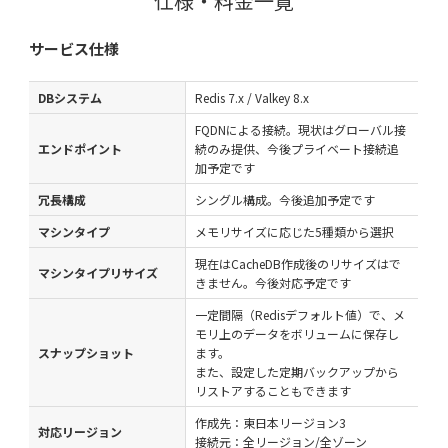
仕様・料金一覧
サービス仕様
DBシステム
Redis 7.x / Valkey 8.x
FQDNによる接続。現状はグローバル接
エンドポイント
続のみ提供、今後プライベート接続追
加予定です
冗長構成
シングル構成。今後追加予定です
マシンタイプ
メモリサイズに応じた5種類から選択
現在はCacheDB作成後のリサイズはで
マシンタイプリサイズ
きません。今後対応予定です
一定間隔（Redisデフォルト値）で、メ
モリ上のデータをボリュームに保存し
スナップショット
ます。
また、設定した定期バックアップから
リストアすることもできます
作成先：東日本リージョン3
対応リージョン
接続元：全リージョン/全ゾーン