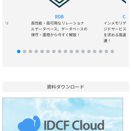
A
RDB
Cac
MTPリ
高性能・高可用なリレーショナ
インメモリデー
ルデータベース。データベースの
ジドサービス。
保守・運用から今すぐ解放！
を求める高速デ
適！
資料ダウンロード