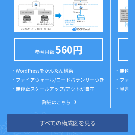
560円
参考月額
WordPressをかんたん構築
無料V
ファイアウォール/ロードバランサーつき
ファイ
無停止スケールアップ/アウトが自在
障害自
詳細はこちら
すべての構成図を見る