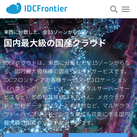
メ
ニュー
を
開
東西に分散した、全15ゾーンからなる
く
国内最大級の国産クラウド
IDCFクラウドは、東西に分散した全15ゾーンからな
る、国内最大級規模の国産クラウドサービスです。
IDCフロンティアの各種サービス（コロケーション
（ハウジング）サービス、ベアメタルサーバーサー
ビスなど）との相互接続はもちろん、メガクラウ
ド・他社データセンターとの接続など、マルチクラ
ウド・ハイブリッドインフラ構成も可能にする国内
最大級の国産クラウドサービスです。