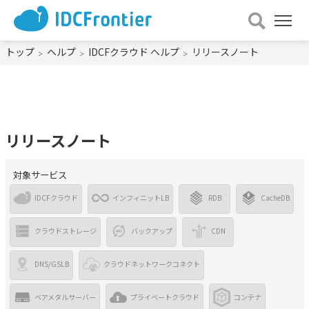
メ
ニュー
を
トップ
ヘルプ
IDCFクラウド ヘルプ
リリースノート
開
く
リリースノート
対象サービス
IDCFクラウド
インフィニットLB
RDB
CacheDB
クラウドストレージ
バックアップ
CDN
DNS/GSLB
クラウドネットワークコネクト
ベアメタルサーバー
プライベートクラウド
コンテナ