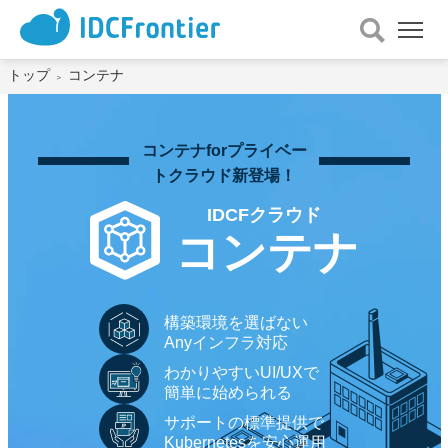
メ
ニュー
を
トップ
コンテナ
開
く
コンテナforプライベー
トクラウド新登場！
IDCFクラウド
コンテナ
構築環境を選ばない
Anyインフラ対応
わかりやすいUI/UXで
簡単に始められる
サポートの標準提供で
Kubernetesを安心運用