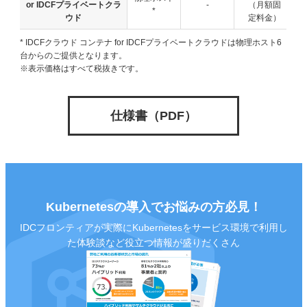
or IDCFプライベートクラ
-
（月額固
*
ウド
定料金）
* IDCFクラウド コンテナ for IDCFプライベートクラウドは物理ホスト6
台からのご提供となります。
※表示価格はすべて税抜きです。
仕様書（PDF）
Kubernetesの導入で
お悩みの方必見！
IDCフロンティアが実際にKubernetesをサービス環境で
利用し
た体験談など役立つ情報が盛りだくさん