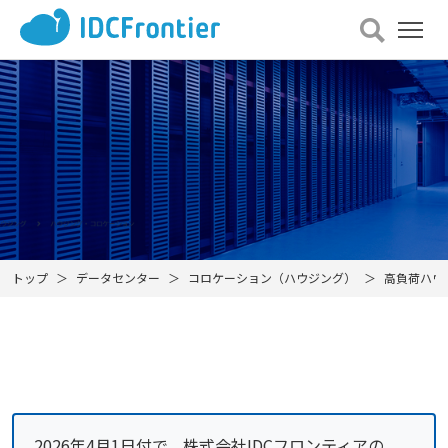
メ
ニュー
を
開
く
トップ
データセンター
コロケーション（ハウジング）
高負荷ハウ
2026年4月1日付で、株式会社IDCフロンティアの