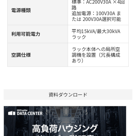
標準：AC200V30A ×4回
路
電源種類
追加電源：100V30A ま
たは 200V30A選択可能
平均15kVA/最大30kVA
利用可能電力
ラック
ラック本体への局所空
空調仕様
調機を設置（冗長構成
あり）
資料ダウンロード