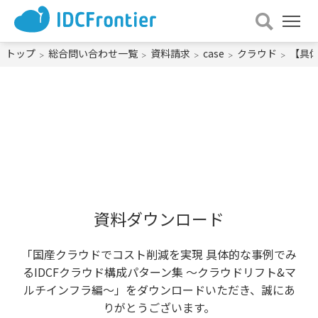
メ
ニュー
を
トップ
総合問い合わせ一覧
資料請求
case
クラウド
【具体
開
く
資料ダウンロード
「国産クラウドでコスト削減を実現 具体的な事例でみ
るIDCFクラウド構成パターン集 ～クラウドリフト&マ
ルチインフラ編～」をダウンロードいただき、誠にあ
りがとうございます。