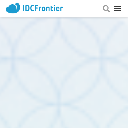
メ
ニュー
を
開
く