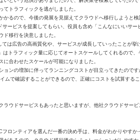
ないという危惧がありましたので、解決策を模索していたので
使ってトラフィックを逃がしました。
かかるので、今後の発展を見据えてクラウドへ移行しようと検
ウドサービスを提案してもらい、役員も含め「こんなにいいサー
ウド移行を決意しました。
由としては広告の高画質化や、サービスが成長していったことが挙
LB」はトラフィック量に応じてオートスケールしてくれるので、
スに合わせたスケールが可能になりました。
ションの増加に伴ってランニングコストが目立ってきたのです
タイムで確認することができるので、正確にコストを試算する
クラウドサービスもあったと思いますが、他社クラウドサービ
DCフロンティアを選んだ一番の決め手は、料金がわかりやすか