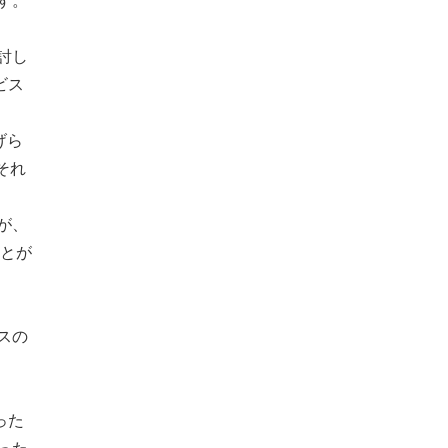
す。
討し
ビス
げら
それ
が、
ことが
スの
った