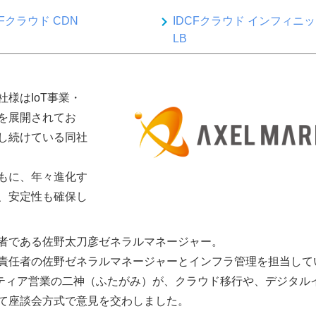
CFクラウド CDN
IDCFクラウド インフィニ
LB
様はIoT事業・
を展開されてお
し続けている同社
もに、年々進化す
、安定性も確保し
者である佐野太刀彦ゼネラルマネージャー。
責任者の佐野ゼネラルマネージャーとインフラ管理を担当して
ンティア営業の二神（ふたがみ）が、クラウド移行や、デジタル
て座談会方式で意見を交わしました。