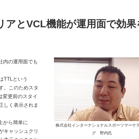
リアとVCL機能が運用面で効果
で社内の運用面でも
TTLという
す。このためスタ
は変更前のスタイ
正しく表示されま
ル上から簡単に
株式会社インターナショナルスポーツマーケ
がキャッシュクリ
グ 野内氏