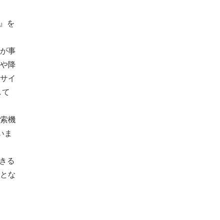
N』を
が事
や降
サイ
して
索機
いま
できる
とな