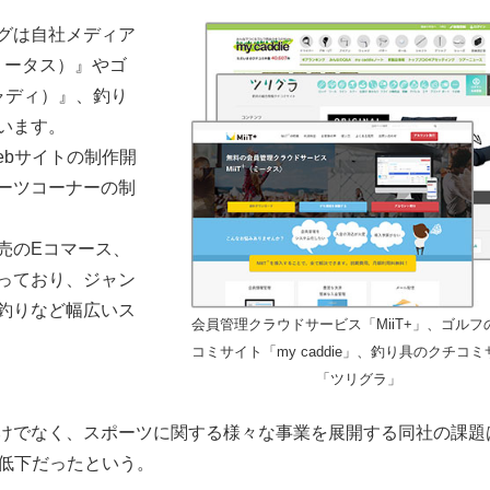
グは自社メディア
ミータス）』やゴ
キャディ）』、釣り
います。
ebサイトの制作開
ーツコーナーの制
売のEコマース、
っており、ジャン
釣りなど幅広いス
会員管理クラウドサービス「MiiT+」、ゴルフ
コミサイト「my caddie」、釣り具のクチコ
「ツリグラ」
けでなく、スポーツに関する様々な事業を展開する同社の課題
ス低下だったという。