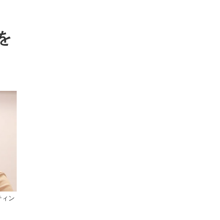
を
ティン