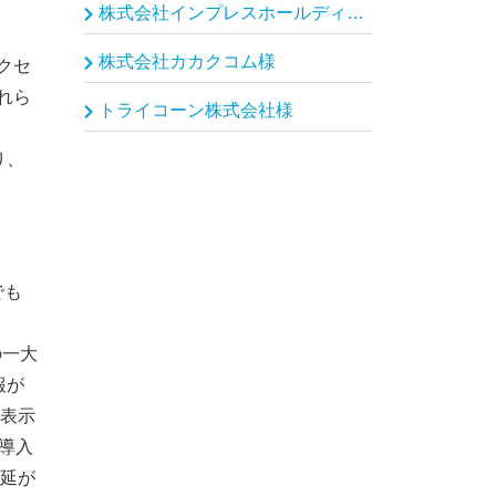
株式会社インプレスホールディングス（インプレスグループ）様
株式会社カカクコム様
クセ
れら
トライコーン株式会社様
り、
でも
の一大
報が
表示
を導入
延が