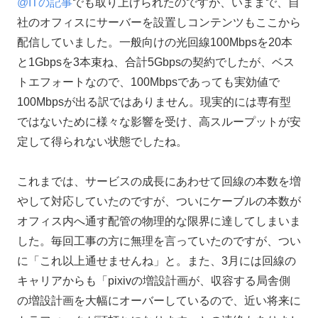
@ITの記事
でも取り上げられたのですが、いままで、自
社のオフィスにサーバーを設置しコンテンツもここから
配信していました。一般向けの光回線100Mbpsを20本
と1Gbpsを3本束ね、合計5Gbpsの契約でしたが、ベス
トエフォートなので、100Mbpsであっても実効値で
100Mbpsが出る訳ではありません。現実的には専有型
ではないために様々な影響を受け、高スループットが安
定して得られない状態でしたね。
これまでは、サービスの成長にあわせて回線の本数を増
やして対応していたのですが、ついにケーブルの本数が
オフィス内へ通す配管の物理的な限界に達してしまいま
した。毎回工事の方に無理を言っていたのですが、つい
に「これ以上通せませんね」と。また、3月には回線の
キャリアからも「pixivの増設計画が、収容する局舎側
の増設計画を大幅にオーバーしているので、近い将来に