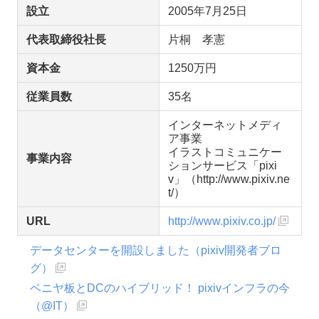
設立
2005年7月25日
代表取締役社長
片桐 孝憲
資本金
1250万円
従業員数
35名
インターネットメディ
ア事業
イラストコミュニケー
事業内容
ションサービス「pixi
v」（http://www.pixiv.ne
t/）
URL
http://www.pixiv.co.jp/
データセンターを開設しました（pixiv開発者ブロ
グ）
ベニヤ板とDCのハイブリッド！ pixivインフラの今
（@IT）