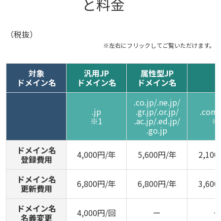
と料金
（税抜）
対象
汎用JP
属性型JP
ドメイン名
ドメイン名
ドメイン名
.co.jp/.ne.jp/
.jp
.gr.jp/.or.jp/
.com/
※1
.ac.jp/.ed.jp/
※
.go.jp
ドメイン名
4,000円/年
5,600円/年
2,10
登録費用
ドメイン名
6,800円/年
6,800円/年
3,60
更新費用
ドメイン名
4,000円/回
ー
名義変更