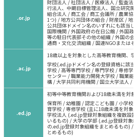
財団法人 / 社団法人 / 医療法人 / 監査法
行法人、中期目標管理法人、国立研究開発法人
組合法人 / 商工会 / 商工会議所 / 農業協同組
.or.jp
1つ) / 地方公共団体の組合 / 財産区 / 地方開発
公共団体ドメイン名のいずれにも該当しな
国際機関 / 外国政府の在日公館 / 外国
等の駐日代表部その他の組織 / 外国の会
通商・文化交流組織 / 国連NGOまたは
18歳以上を対象とした高等教育機関、学
学校(.ed.jpドメイン名の登録資格に該当する
.ac.jp
学校 / 高等専門学校 / 専門学校 / 専修
センター / 職業能力開発大学校 / 職業能
構 / 大学共同利用機関 / 国立大学法人 /
初等中等教育機関および18歳未満を対象
保育所 / 幼稚園 / 認定こども園 / 小学校 
育学校 / 専修学校 (主に18歳未満を対象と
.ed.jp
学校法人 (.ed.jp登録対象組織を複数設置
いるもの) / 大学の学部 (.ed.jp登録
の.ed.jp登録対象組織をまとめるもの) /
とめるもの)