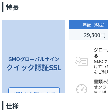
特長
年額
（税抜）
29,800円
グロー
る
GMOグローバルサイン
GMOグ
クイック認証SSL
けてい
をご利
書類不
オンラ
早く導
詳しい仕様について
書類の
仕様