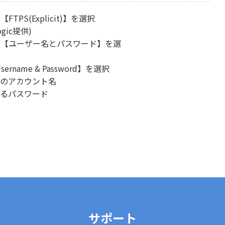
PS(Explicit)】を選択
gic提供)
で【ユーザー名とパスワード】を選
rname & Password】を選択
Pのアカウント名
するパスワード
サポート