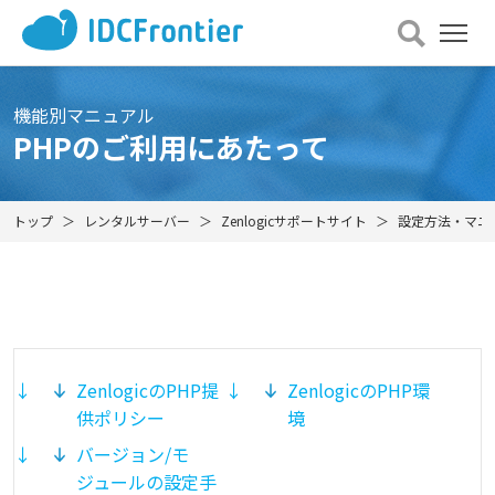
メ
ニュー
を
開
機能別マニュアル
く
PHPのご利用にあたって
トップ
レンタルサーバー
Zenlogicサポートサイト
設定方法・マニ
ZenlogicのPHP提
ZenlogicのPHP環
供ポリシー
境
バージョン/モ
ジュールの設定手