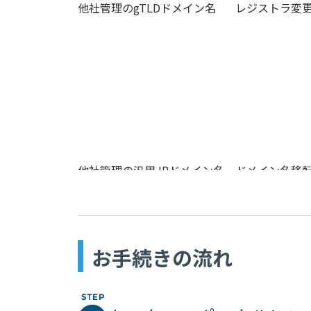
他社管理のgTLDドメイン名
レジストラ変
他社管理の汎用JPドメイン名
ドメイン名移
他社管理の属性型JPドメイン名
指定事業者変
Doレジ管理のドメイン名
管理窓口変更
お手続きの流れ