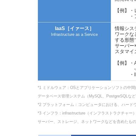
【例】・レ
・アプリケ
IaaS［イァース］
情報シス
ワークな
Infrastructure as a Service
する形態
サーバー
スタマイ
【例】・Am
-Amazo
・ID
*1 ミドルウェア：OSとアプリケーションソフトの中
データベース管理システム（MySQL、PostgreSQL
*2 プラットフォーム：コンピュータにおける、ハード
*3 インフラ：infrastructure（インフラストラ
サーバー、ストレージ、ネットワークなどを含めたも