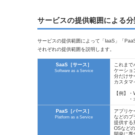
サービスの提供範囲による分
サービスの提供範囲によって「IaaS」「Pa
それぞれの提供範囲を説明します。
SaaS［サース］
これまで
ケーショ
Software as a Service
分だけサ
カスタマ
【例】・W
・オンライ
PaaS［パース］
アプリケ
などのプ
Platform as a Service
提供する
OSなど
開発に専