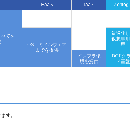
PaaS
IaaS
Zenlogi
最適化し
すべてを
仮想専用
供
境
OS、ミドルウェア
までを提供
インフラ環
IDCFク
境を提供
ド基盤
います。