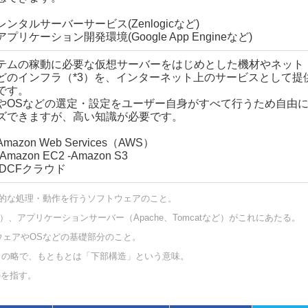
ンタルサーバーサービス(Zenlogicなど)
ーション開発環境(Google App Engineなど)
テムの稼動に必要な仮想サーバーをはじめとした機材やネット
どのインフラ（*3）を、インターネット上のサービスとして提
です。
やOSなどの選定・設定をユーザー自身がすべて行うため自由
ズできますが、高い知識が必要です。
azon Web Services（AWS）
n EC2 -Amazon S3
CFクラウド
間的な処理・動作を行うソフトウェアのこと。
など）、アプリケーションサーバー（Apache、Tomcatなど）がこれにあたる。
ウェアやOSなどの基礎部分のこと。
クチャー）の略で、もともとは「下部構造」という意味。
のを指す。