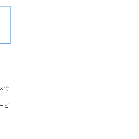
スで
ービ