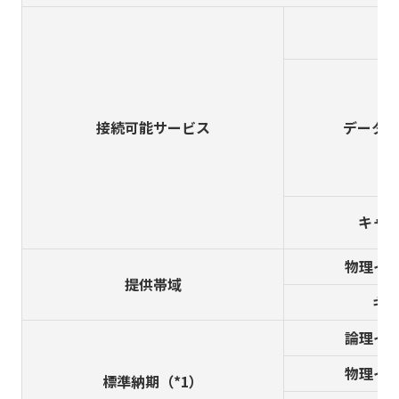
接続可能サービス
データセ
キャ
物理イ
提供帯域
キ
論理イ
物理イ
標準納期（*1）