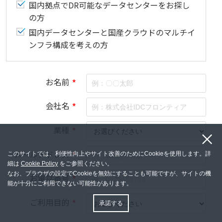
国内拠点でDR可能なデータセンターをお探し
の方
国内データセンターと国産クラウドのマルチイ
ンフラ構成を考えの方
お名前
*
会社名
*
業種
*
メールアドレス
*
このサイトでは、利便性向上やサイト改善のためにCookieを使用します。詳
細は
Cookie Policy
をご参照ください。
なお、ブラウザの設定でCookieを無効にすることも可能ですが、サイトの機
お電話番号
*
能が十分にご利用できない可能性があります。
ご利用目的
*
承諾する