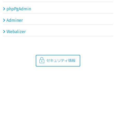
phpPgAdmin
Adminer
Webalizer