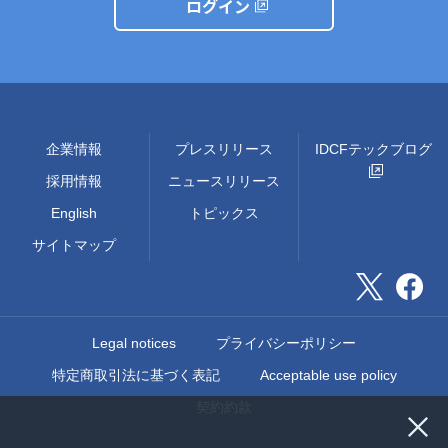
ログイン
企業情報
プレスリリース
IDCFテックブログ
採用情報
ニュースリリース
English
トピックス
サイトマップ
Legal notices
プライバシーポリシー
特定商取引法に基づく表記
Acceptable use policy
契約約款