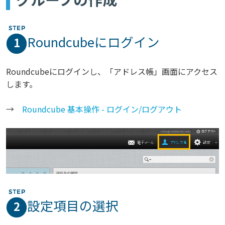
Roundcubeにログイン
1
Roundcubeにログインし、「アドレス帳」画面にアクセス
します。
→
Roundcube 基本操作 - ログイン/ログアウト
設定項目の選択
2