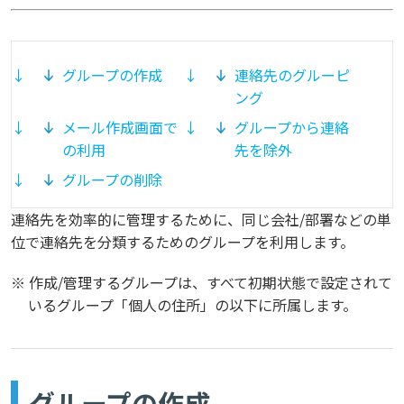
グループの作成
連絡先のグルーピ
ング
メール作成画面で
グループから連絡
の利用
先を除外
グループの削除
連絡先を効率的に管理するために、同じ会社/部署などの単
位で連絡先を分類するためのグループを利用します。
※ 作成/管理するグループは、すべて初期状態で設定されて
いるグループ「個人の住所」の以下に所属します。
グループの作成