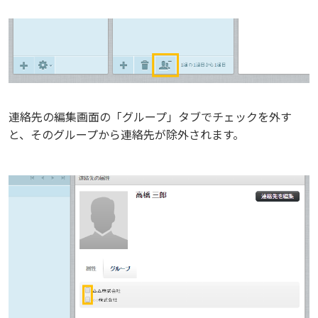
連絡先の編集画面の「グループ」タブでチェックを外す
と、そのグループから連絡先が除外されます。