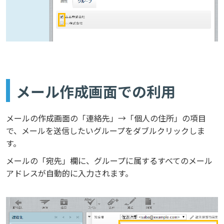
メール作成画面での利用
メールの作成画面の「連絡先」→「個人の住所」の項目
で、メールを送信したいグループをダブルクリックしま
す。
メールの「宛先」欄に、グループに属するすべてのメール
アドレスが自動的に入力されます。