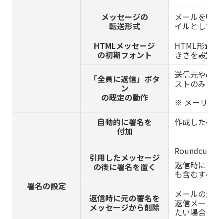
メッセージの
メールを転
転送形式
イルとして
HTMLメッセージ
HTML形式
の初期フォント
きさを設定
送信元やc
「全員に返信」ボタ
ストのみに
ン
の既定の動作
※ メーリ
自動的に署名を
作成した署
付加
Roundcu
引用したメッセージ
返信時に自
の後に署名を置く
も含むすべ
署名の設定
メールの返
返信時に元の署名を
返信メール
メッセージから削除
たい場合は