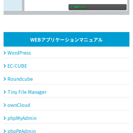
WEBアプリケーションマニュアル
WordPress
EC-CUBE
Roundcube
Tiny File Manager
ownCloud
phpMyAdmin
phpPgAdmin