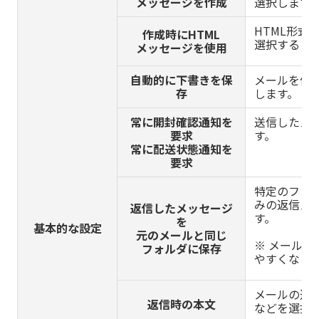
メッセージを作成
選択します
HTML形式
作成時にHTML
選択すると
メッセージを使用
自動的に下書きを保
メールを作
存
します。
常に開封確認通知を
送信したメ
要求
す。
常に配送状態通知を
要求
特定のフォ
みの返信メ
返信したメッセージ
す。
を
基本的な設定
元のメールと同じ
※ メール
フォルダに保存
やすくなり
メールの返
返信時の本文
などを選択