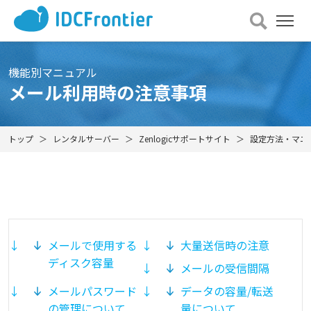
メ
ニュー
を
開
機能別マニュアル
く
メール利用時の注意事項
トップ
レンタルサーバー
Zenlogicサポートサイト
設定方法・マニ
メールで使用する
大量送信時の注意
ディスク容量
メールの受信間隔
メールパスワード
データの容量/転送
の管理について
量について