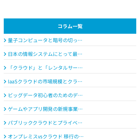
コラム一覧
量子コンピュータと暗号の切っても切れない密接な関係
日本の情報システムにとって最適なクラウド化とそのためのクラウド基盤の要件
「クラウド」と「レンタルサーバー」の違いとは？
IaaSクラウドの市場規模とクラウド活用の未来
ビッグデータ初心者のためのデータ分析
ゲームやアプリ開発の新規事業入門
パブリッククラウドとプライベートクラウド、どう使い分ける？
オンプレミスvsクラウド 移行のメリットや課題