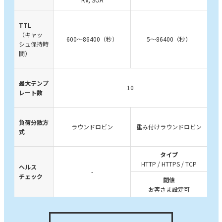
TTL
（キャッ
600～86400（秒）
5～86400（秒）
シュ保持時
間）
最大テンプ
10
レート数
負荷分散方
ラウンドロビン
重み付けラウンドロビン
式
タイプ
HTTP / HTTPS / TCP
ヘルス
-
チェック
閾値
お客さま設定可