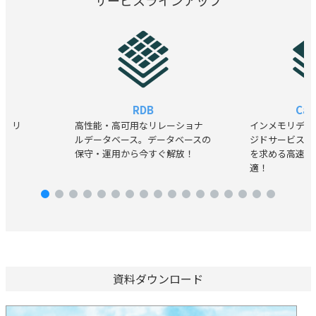
サービスラインアップ
A
RDB
Cac
MTPリ
高性能・高可用なリレーショナ
インメモリデー
ルデータベース。データベースの
ジドサービス。
保守・運用から今すぐ解放！
を求める高速デ
適！
資料ダウンロード