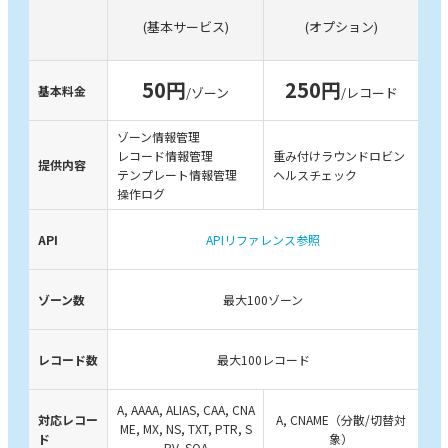
(基本サービス)
(オプション)
50円
250円
基本料金
/ゾーン
/レコード
ゾーン情報管理
レコード情報管理
重み付けラウンドロビン
提供内容
テンプレート情報管理
ヘルスチェック
操作ログ
API
APIリファレンス参照
ゾーン数
最大100ゾーン
レコード数
最大100レコード
A, AAAA, ALIAS, CAA, CNA
対応レコー
A, CNAME（分散/切替対
ME, MX, NS, TXT, PTR, S
ド
象）
RV, SOA