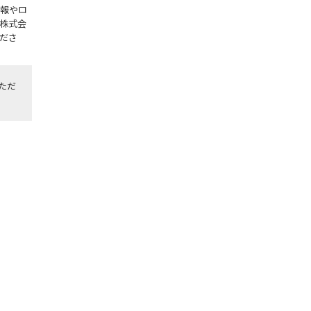
報やロ
株式会
ださ
ただ