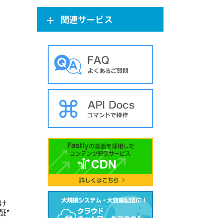
関連サービス
け
証*