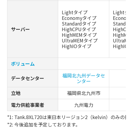
Lightタイプ
Lightタ
Economyタイプ
Econo
Standardタイプ
Standa
サーバー
HighCPUタイプ
HighC
HighMEMタイプ
HighM
UltraMEMタイプ
UltraM
HighIOタイプ
HighIO
ボリューム
福岡北九州データセ
データセンター
ンター
立地
福岡県北九州市
電力供給事業者
九州電力
*1: Tank.8XL720は東日本リージョン2（kelvin）のみ
*2: 今後追加を予定しております。