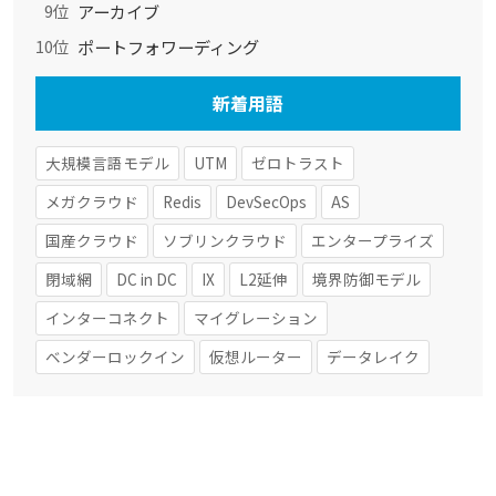
アーカイブ
9位
ポートフォワーディング
10位
新着用語
大規模言語モデル
UTM
ゼロトラスト
メガクラウド
Redis
DevSecOps
AS
国産クラウド
ソブリンクラウド
エンタープライズ
閉域網
DC in DC
IX
L2延伸
境界防御モデル
インターコネクト
マイグレーション
ベンダーロックイン
仮想ルーター
データレイク