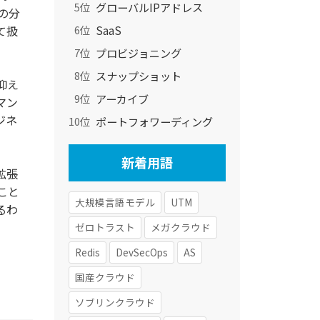
グローバルIPアドレス
5位
の分
SaaS
て扱
6位
プロビジョニング
7位
スナップショット
8位
抑え
アーカイブ
9位
マン
ジネ
ポートフォワーディング
10位
新着用語
拡張
こと
大規模言語モデル
UTM
るわ
ゼロトラスト
メガクラウド
Redis
DevSecOps
AS
国産クラウド
ソブリンクラウド