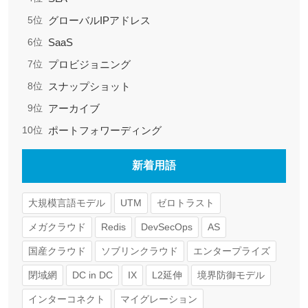
グローバルIPアドレス
5位
SaaS
6位
プロビジョニング
7位
スナップショット
8位
アーカイブ
9位
ポートフォワーディング
10位
新着用語
大規模言語モデル
UTM
ゼロトラスト
メガクラウド
Redis
DevSecOps
AS
国産クラウド
ソブリンクラウド
エンタープライズ
閉域網
DC in DC
IX
L2延伸
境界防御モデル
インターコネクト
マイグレーション